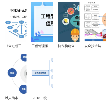
的大学专业
过程控制的
工程项目管
智慧赋能
盘点！专业
内涵及其在
理理论与实
显度医院装
性强，工作
工程管理服
务 ppt
修项目管理
对口率高
务中的应用
的软件开发
——软件开
策略与实践
发领域深度
剖析
剖析
《全过程工
工程管理服
协作构建全
安全技术与
程咨询服务
务属于增值
过程工程咨
管理专业群
管理标准》
税哪个税
询服务能力
护航工程管
12月15日
目?
理服务的高
起施行 重
质量发展
塑工程管理
服务新格局
以人为本，
2018一级
匠心致远
造价工程师