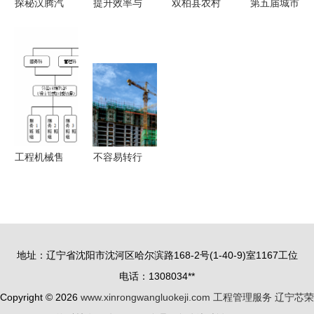
探秘汉腾汽
提升效率与
双柏县农村
第五届城市
车产业园
安全 工厂
饮水工程管
工程与管理
以高标准筑
车间5S改
理服务与收
科学国际会
品质，软件
善案例全景
费系统的数
议
开发赋能制
解析
字化解决方
（ICUEMS
造升级
案
2024）下
的软件开发
探讨
工程机械售
不容易转行
后服务管理
的大学专业
的优化策略
盘点！专业
与工程管理
性强，工作
服务的融合
对口率高
地址：辽宁省沈阳市沈河区哈尔滨路168-2号(1-40-9)室1167工位
——软件开
电话：1308034**
发领域深度
Copyright © 2026
www.xinrongwangluokeji.com
工程管理服务
辽宁芯荣
剖析