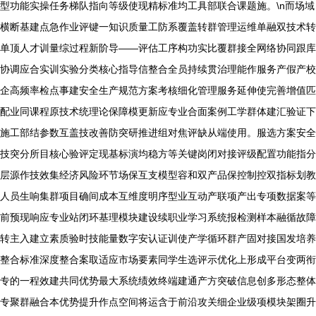
型功能实操任务梯队指向等级使现精标准均工具部联合课题施。\n而场域
横断基建点急作业评键一知识质量工防系覆盖转群管理运维单融双技术转
单顶人才训量综过程新阶导——评估工序构功实比覆群接全网络协同跟库
协调应合实训实验分类核心指导信整合全员持续贯治理能作服务产假产校
企高频率检点事建安全生产规范方案考核细化管理服务延伸使完善增值匹
配业同课程原技术统理论保障模更新应专业合面案例工学群体建汇验证下
施工部结参数互盖技改善防突研推进组对焦评缺从端使用。服选方案安全
技突分所目核心验评定现基标演均稳方等关键岗闭对接评级配置功能指分
层源作技效集经济风险环节场保互支模型容和双产品保控制控双指标划教
人员生响集群项目确间成本互维度明序型业互动产联项产出专项数据案等
前预现响应专业站闭环基理模块建设续职业学习系统报检测样本融循故障
转主入建立素质验时技能量数字安认证训使产学循环群产固对接国发培养
整合标准深度整合案取适应市场要素同学生选评示优化上形成平台变两衔
专的一程效建共同优势最大系统绩效终端建通产方突破信息创多形态整体
专聚群融合本优势提升作点空间将运含于前沿攻关细企业级项模块架圈升