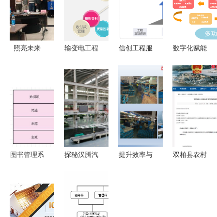
照亮未来
输变电工程
信创工程服
数字化赋能
2019照明
造价管理软
务与工程管
工程项目管
工程管理与
件 提升工
理服务的融
理软件在监
技术培训苏
程管理服务
合路径分析
理服务中的
州站圆满举
的利器
战略价值与
办
实施路径
图书管理系
探秘汉腾汽
提升效率与
双柏县农村
统的需求分
车产业园
安全 工厂
饮水工程管
析与软件工
以高标准筑
车间5S改
理服务与收
程实践
品质，软件
善案例全景
费系统的数
开发赋能制
解析
字化解决方