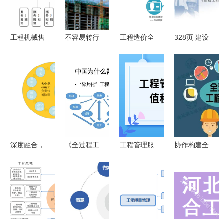
造升级
案
2024）下
的软件开发
探讨
工程机械售
不容易转行
工程造价全
328页 建设
后服务管理
的大学专业
过程控制的
工程项目管
的优化策略
盘点！专业
内涵及其在
理理论与实
与工程管理
性强，工作
工程管理服
务 ppt
服务的融合
对口率高
务中的应用
——软件开
发领域深度
剖析
深度融合，
《全过程工
工程管理服
协作构建全
智慧赋能
程咨询服务
务属于增值
过程工程咨
显度医院装
管理标准》
税哪个税
询服务能力
修项目管理
12月15日
目?
的软件开发
起施行 重
策略与实践
塑工程管理