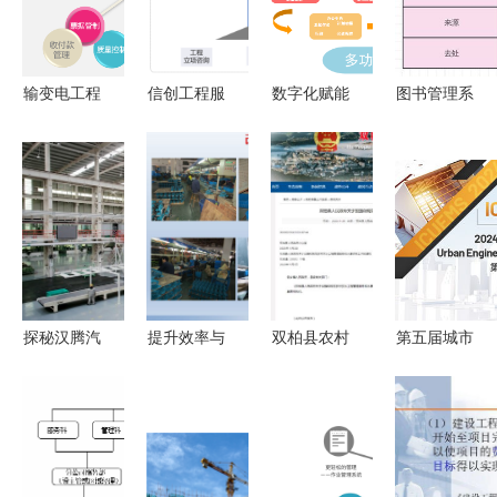
输变电工程
信创工程服
数字化赋能
图书管理系
造价管理软
务与工程管
工程项目管
统的需求分
件 提升工
理服务的融
理软件在监
析与软件工
程管理服务
合路径分析
理服务中的
程实践
的利器
战略价值与
实施路径
探秘汉腾汽
提升效率与
双柏县农村
第五届城市
车产业园
安全 工厂
饮水工程管
工程与管理
以高标准筑
车间5S改
理服务与收
科学国际会
品质，软件
善案例全景
费系统的数
议
开发赋能制
解析
字化解决方
（ICUEMS