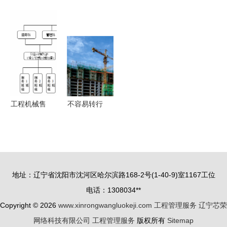
车产业园
安全 工厂
饮水工程管
工程与管理
以高标准筑
车间5S改
理服务与收
科学国际会
品质，软件
善案例全景
费系统的数
议
开发赋能制
解析
字化解决方
（ICUEMS
造升级
案
2024）下
的软件开发
探讨
工程机械售
不容易转行
后服务管理
的大学专业
的优化策略
盘点！专业
与工程管理
性强，工作
服务的融合
对口率高
地址：辽宁省沈阳市沈河区哈尔滨路168-2号(1-40-9)室1167工位
——软件开
电话：1308034**
发领域深度
Copyright © 2026
www.xinrongwangluokeji.com
工程管理服务
辽宁芯荣
剖析
网络科技有限公司
工程管理服务
版权所有
Sitemap