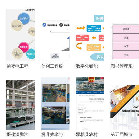
输变电工程
信创工程服
数字化赋能
图书管理系
造价管理软
务与工程管
工程项目管
统的需求分
件 提升工
理服务的融
理软件在监
析与软件工
程管理服务
合路径分析
理服务中的
程实践
的利器
战略价值与
实施路径
探秘汉腾汽
提升效率与
双柏县农村
第五届城市