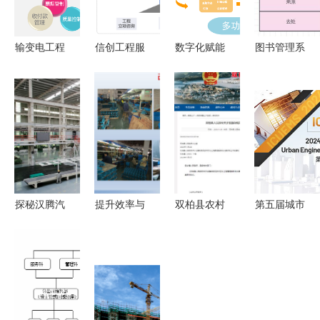
输变电工程
信创工程服
数字化赋能
图书管理系
造价管理软
务与工程管
工程项目管
统的需求分
件 提升工
理服务的融
理软件在监
析与软件工
程管理服务
合路径分析
理服务中的
程实践
的利器
战略价值与
实施路径
探秘汉腾汽
提升效率与
双柏县农村
第五届城市
车产业园
安全 工厂
饮水工程管
工程与管理
以高标准筑
车间5S改
理服务与收
科学国际会
品质，软件
善案例全景
费系统的数
议
开发赋能制
解析
字化解决方
（ICUEMS
造升级
案
2024）下