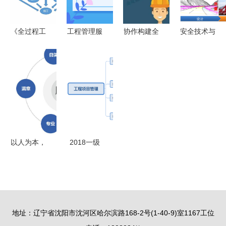
发领域深度
剖析
剖析
《全过程工
工程管理服
协作构建全
安全技术与
程咨询服务
务属于增值
过程工程咨
管理专业群
管理标准》
税哪个税
询服务能力
护航工程管
12月15日
目?
理服务的高
起施行 重
质量发展
塑工程管理
服务新格局
以人为本，
2018一级
匠心致远
造价工程师
工程管理服
《造价管
务中的服务
理》高频考
理念实践
点精讲 工
地址：辽宁省沈阳市沈河区哈尔滨路168-2号(1-40-9)室1167工位
程项目管理