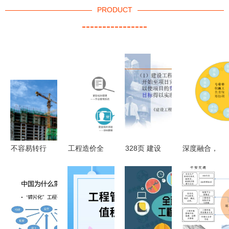
PRODUCT
----------------
不容易转行
工程造价全
328页 建设
深度融合，
的大学专业
过程控制的
工程项目管
智慧赋能
盘点！专业
内涵及其在
理理论与实
显度医院装
性强，工作
工程管理服
务 ppt
修项目管理
对口率高
务中的应用
的软件开发
——软件开
策略与实践