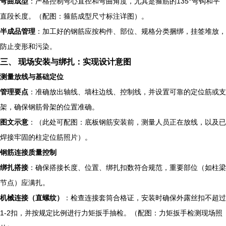
弯曲成型
：严格控制弯心直径和弯曲角度，尤其是箍筋的135°弯钩和平
直段长度。（配图：箍筋成型尺寸标注详图）。
半成品管理
：加工好的钢筋应按构件、部位、规格分类捆绑，挂签堆放，
防止变形和污染。
三、 现场安装与绑扎：实现设计意图
测量放线与基础定位
管理要点
：准确放出轴线、墙柱边线、控制线，并设置可靠的定位筋或支
架，确保钢筋骨架的位置准确。
图文示意
：（此处可配图：底板钢筋安装前，测量人员正在放线，以及已
焊接牢固的柱定位筋照片）。
钢筋连接质量控制
绑扎搭接
：确保搭接长度、位置、绑扎扣数符合规范，重要部位（如柱梁
节点）应满扎。
机械连接（直螺纹）
：检查连接套筒合格证，安装时确保外露丝扣不超过
1-2扣，并按规定比例进行力矩扳手抽检。（配图：力矩扳手检测现场照