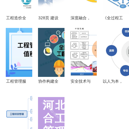
工程造价全
328页 建设
深度融合，
《全过程工
过程控制的
工程项目管
智慧赋能
程咨询服务
内涵及其在
理理论与实
显度医院装
管理标准》
工程管理服
务 ppt
修项目管理
12月15日
务中的应用
的软件开发
起施行 重
策略与实践
塑工程管理
剖析
服务新格局
工程管理服
协作构建全
安全技术与
以人为本，
务属于增值
过程工程咨
管理专业群
匠心致远
税哪个税
询服务能力
护航工程管
工程管理服
目?
理服务的高
务中的服务
质量发展
理念实践