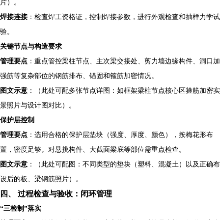
片）。
焊接连接
：检查焊工资格证，控制焊接参数，进行外观检查和抽样力学试
验。
关键节点与构造要求
管理要点
：重点管控梁柱节点、主次梁交接处、剪力墙边缘构件、洞口加
强筋等复杂部位的钢筋排布、锚固和箍筋加密情况。
图文示意
：（此处可配多张节点详图：如框架梁柱节点核心区箍筋加密实
景照片与设计图对比）。
保护层控制
管理要点
：选用合格的保护层垫块（强度、厚度、颜色），按梅花形布
置，密度足够。对悬挑构件、大截面梁底等部位需重点检查。
图文示意
：（此处可配图：不同类型的垫块（塑料、混凝土）以及正确布
设后的板、梁钢筋照片）。
四、 过程检查与验收：闭环管理
“三检制”落实