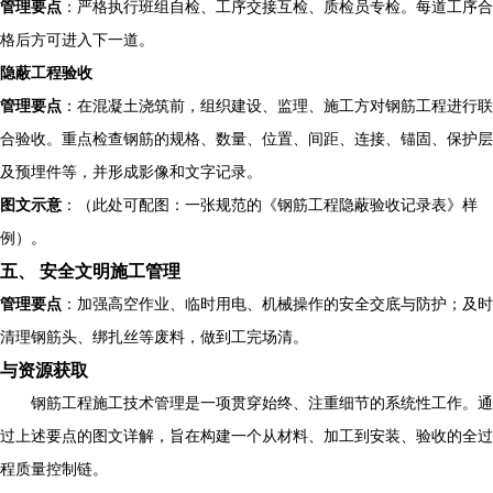
管理要点
：严格执行班组自检、工序交接互检、质检员专检。每道工序合
格后方可进入下一道。
隐蔽工程验收
管理要点
：在混凝土浇筑前，组织建设、监理、施工方对钢筋工程进行联
合验收。重点检查钢筋的规格、数量、位置、间距、连接、锚固、保护层
及预埋件等，并形成影像和文字记录。
图文示意
：（此处可配图：一张规范的《钢筋工程隐蔽验收记录表》样
例）。
五、 安全文明施工管理
管理要点
：加强高空作业、临时用电、机械操作的安全交底与防护；及时
清理钢筋头、绑扎丝等废料，做到工完场清。
与资源获取
钢筋工程施工技术管理是一项贯穿始终、注重细节的系统性工作。通
过上述要点的图文详解，旨在构建一个从材料、加工到安装、验收的全过
程质量控制链。