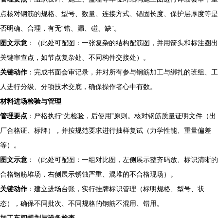
点核对钢筋的规格、型号、数量、连接方式、锚固长度、保护层厚度等是
否明确、合理，有无“错、漏、碰、缺”。
图文示意
：（此处可配图：一张复杂的结构配筋图，并用箭头和标注圈出
关键审查点，如节点复杂处、不同构件交接处）。
关键动作
：完成书面会审记录，并对所有参与钢筋加工与绑扎的班组、工
人进行分级、分项技术交底，确保操作者心中有数。
材料进场检验与管理
管理要点
：严格执行“先检验，后使用”原则。核对钢筋质量证明文件（出
厂合格证、标牌），并按规范要求进行抽样复试（力学性能、重量偏差
等）。
图文示意
：（此处可配图：一组对比图，左侧展示整齐码放、标识清晰的
合格钢筋堆场，右侧展示锈蚀严重、混堆的不合格现场）。
关键动作
：建立进场台账，实行挂牌标识管理（标明规格、型号、状
态），确保不同批次、不同规格的钢筋不混用、错用。
加工车间规划与设备检查