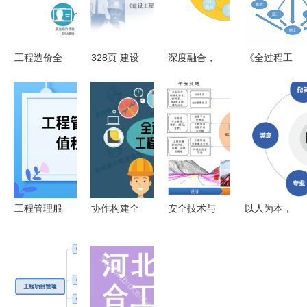
工程造价全
328页 建设
深度融合，
《全过程工
过程控制的
工程项目管
智慧赋能
程咨询服务
内涵及其在
理理论与实
显度医院装
管理标准》
工程管理服
务 ppt
修项目管理
12月15日
务中的应用
的软件开发
起施行 重
策略与实践
塑工程管理
剖析
服务新格局
工程管理服
协作构建全
安全技术与
以人为本，
务属于增值
过程工程咨
管理专业群
匠心致远
税哪个税
询服务能力
护航工程管
工程管理服
目?
理服务的高
务中的服务
质量发展
理念实践