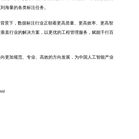
模到海量的各类标注任务。
的背景下，数据标注行业正朝着更高质量、更高效率、更高智
在垂直行业的解决方案，以更优的工程管理服务，赋能千行百
链向更加规范、专业、高效的方向发展，为中国人工智能产业
ml