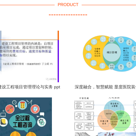
PRODUCT
----------------
 建设工程项目管理理论与实务 ppt
深度融合，智慧赋能 显度医院
理的软件开发策略与实践