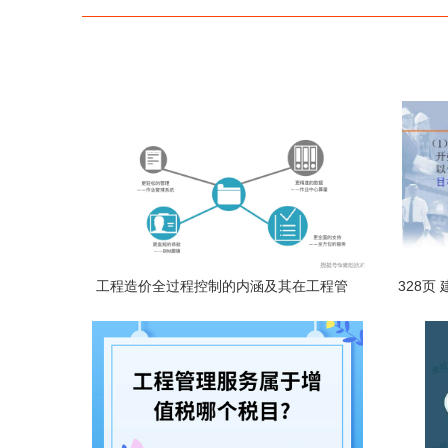
工程造价全过程控制的内涵及其在工程管
328页
理服务中的应用