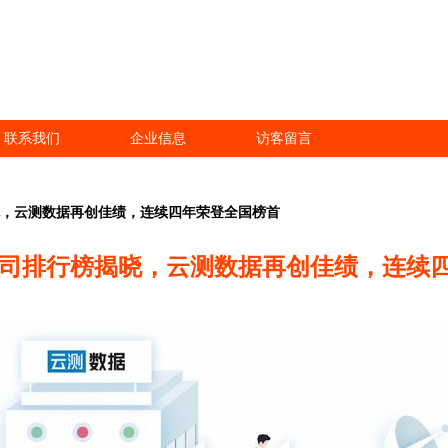
联系我们
企业信息
访客留言
揭晓，云测数据再创佳绩，连续四年荣登全国榜首
注公司排行榜揭晓，云测数据再创佳绩，连续