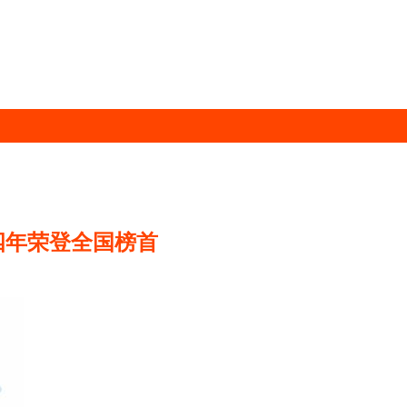
四年荣登全国榜首