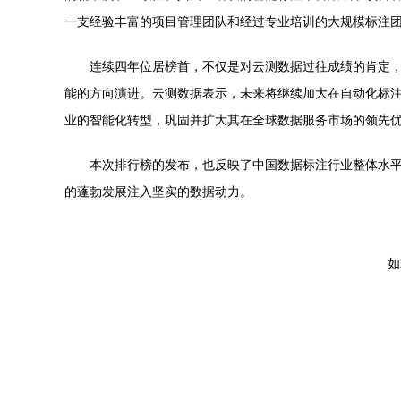
一支经验丰富的项目管理团队和经过专业培训的大规模标注
连续四年位居榜首，不仅是对云测数据过往成绩的肯定，
能的方向演进。云测数据表示，未来将继续加大在自动化标
业的智能化转型，巩固并扩大其在全球数据服务市场的领先
本次排行榜的发布，也反映了中国数据标注行业整体水
的蓬勃发展注入坚实的数据动力。
如