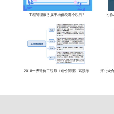
工程管理服务属于增值税哪个税目?
协作
2018一级造价工程师《造价管理》高频考
河北众合
点精讲 工程项目管理类型与工程管理服务