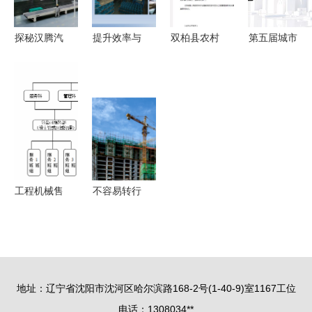
探秘汉腾汽
提升效率与
双柏县农村
第五届城市
车产业园
安全 工厂
饮水工程管
工程与管理
以高标准筑
车间5S改
理服务与收
科学国际会
品质，软件
善案例全景
费系统的数
议
开发赋能制
解析
字化解决方
（ICUEMS
造升级
案
2024）下
的软件开发
探讨
工程机械售
不容易转行
后服务管理
的大学专业
的优化策略
盘点！专业
与工程管理
性强，工作
服务的融合
对口率高
地址：辽宁省沈阳市沈河区哈尔滨路168-2号(1-40-9)室1167工位
——软件开
电话：1308034**