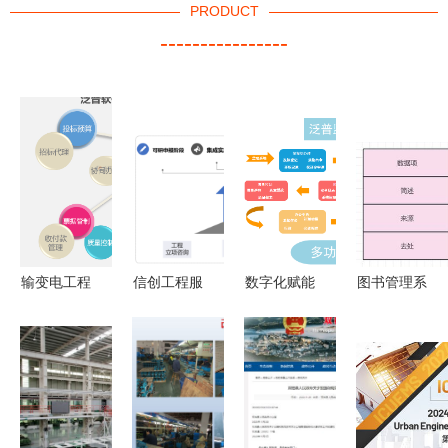
PRODUCT
----------------
输变电工程
信创工程服
数字化赋能
图书管理系
造价管理软
务与工程管
工程项目管
统的需求分
件 提升工
理服务的融
理软件在监
析与软件工
程管理服务
合路径分析
理服务中的
程实践
的利器
战略价值与
实施路径