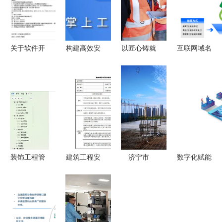
关于软件开
构建高效安
以匠心铸就
互联网域名
发工程项目
全的工程管
品质 武汉
系统国家工
管理等服务
控系统 安
美洛家全生
程研究中心
项目二次招
全帽智能
命周期管理
（ZDNS）
标公告
APP开发与
体系荣
打造全方位
应用
获“湖北工
的域名服务
匠杯”殊荣
与软件开发
生态
装饰工程管
建筑工程安
济宁市
数字化赋能
理系统java
全生产管理
2022年度
驱动全过程
mysql
监理资料全
国有建设用
工程管理服
springboot
解析与配套
地供应计划
务升级
vue maven
软件开发实
与软件开发